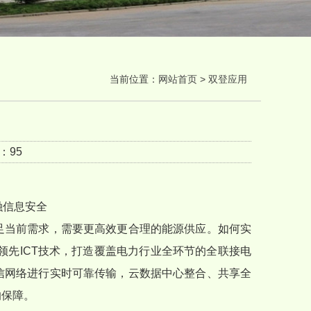
当前位置：
网站首页
>
双登应用
量：
95
融信息安全
足当前需求，需要更高效更合理的能源供应。如何实
领先ICT技术，打造覆盖电力行业全环节的全联接电
信网络进行实时可靠传输，云数据中心整合、共享全
的保障。