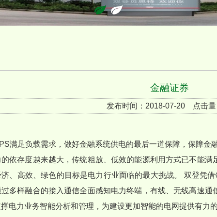
金融证券
发布时间：2018-07-20 点击
UPS满足负载需求，做好金融系统供电的最后一道保障，保障金
力的依存度越来越大，传统粗放、低效的能源利用方式已不能满
济、高效、绿色的目标是电力行业面临的最大挑战。 双登凭借
通过多样融合的接入通信全面感知电力终端，有线、无线高速通
支撑电力业务智能分析和管理，为建设更加智能的电网提供有力