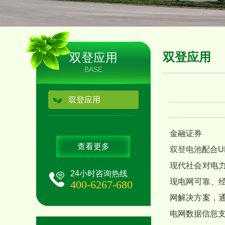
双登应用
双登应用
BASE
双登应用
金融证券
查看更多
双登电池
配合
现代社会对电
24小时咨询热线
现电网可靠、经
400-6267-680
网解决方案，
电网数据信息