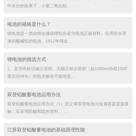
中水分的效果下，小量二氧化铅…
电池的规格是什么？
锂电池是一类由锂金属或锂铝合金为电池正极材料、应用非水溶
液的酸碱性的电池。1912年锂金…
锂电池的挑选方式
1、是否有标识确立容积。无确立标识容积（如1000mAh或1000
毫安培钟头）的电池极有可能便是…
双登铅酸蓄电池运用办法
双登铅酸蓄电池运用办法（1）防止将双登电池与金属容器直接接
触，应采用防酸和阻热资料，…
江苏双登铅酸蓄电池的基础原理性能